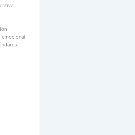
ectiva
ión
a emocional
tándares