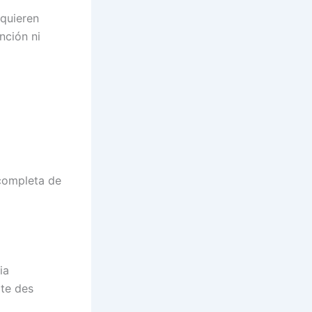
 quieren
nción ni
completa de
ia
te des