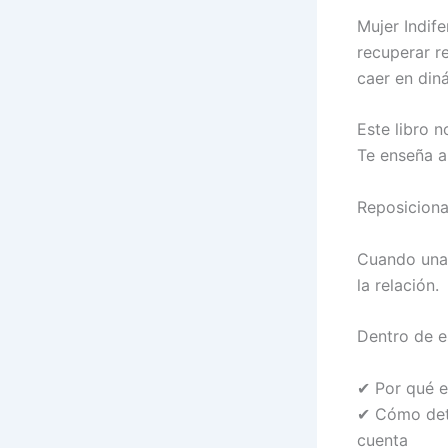
Mujer Indif
recuperar re
caer en din
Este libro n
Te enseña 
Reposiciona
Cuando una 
la relación.
Dentro de es
✔ Por qué e
✔ Cómo dete
cuenta