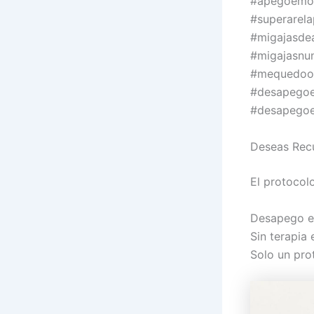
#apegoemoc
#superarel
#migajasde
#migajasnu
#mequedo
#desapego
#desapegoe
Deseas Recu
El protocol
Desapego en
Sin terapia 
Solo un pro