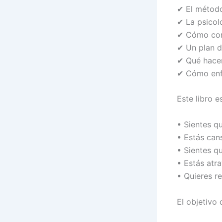
✔ El método
✔ La psicol
✔ Cómo com
✔ Un plan d
✔ Qué hacer
✔ Cómo enfr
Este libro es
• Sientes qu
• Estás can
• Sientes qu
• Estás atra
• Quieres r
El objetivo 