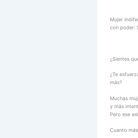
Mujer Indif
con poder: S
¿Sientes que
¿Te esfuerz
más?
Muchas muje
y más intent
Pero ese esf
Cuanto más 