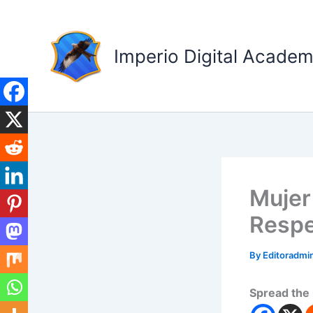
Skip
to
content
Imperio Digital Acade
Mujer
Respe
By
Editoradm
Spread the 