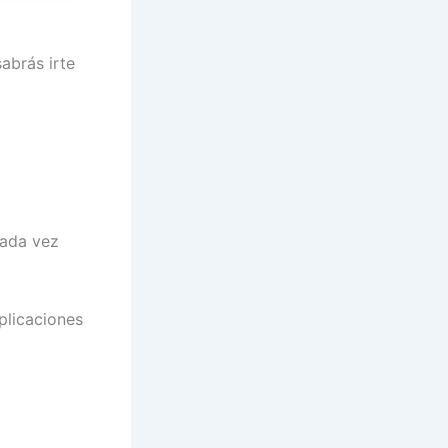
abrás irte
cada vez
plicaciones