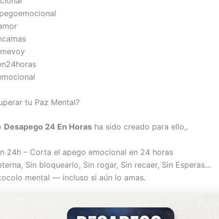
ional
apegoemocional
amor
ncamas
omevoy
en24horas
mocional
perar tu Paz Mental?
o
Desapego 24 En Horas
ha sido creado para ello,.
 24h – Corta el apego emocional en 24 horas
eterna, Sin bloquearlo, Sin rogar, Sin recaer, Sin Esperas…
tocolo mental — incluso si aún lo amas.