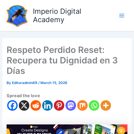
Skip
Main
Imperio Digital
to
Men
content
Academy
Respeto Perdido Reset:
Recupera tu Dignidad en 3
Días
By
Editoradmin69
/
March 15, 2026
Spread the love