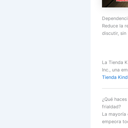
Dependencia
Reduce la r
discutir, si
La Tienda 
Inc., una em
Tienda Kind
¿Qué haces 
frialdad?
La mayoría c
empeora tod