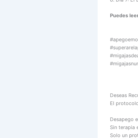
Puedes lee
#apegoemoc
#superarel
#migajasde
#migajasnu
Deseas Recu
El protocol
Desapego en
Sin terapia 
Solo un pro