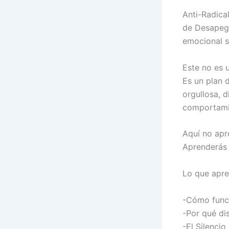
Anti-Radica
de Desapego
emocional si
Este no es u
Es un plan 
orgullosa, d
comportamie
Aquí no apr
Aprenderás 
Lo que apre
-Cómo funci
-Por qué di
-El Silencio