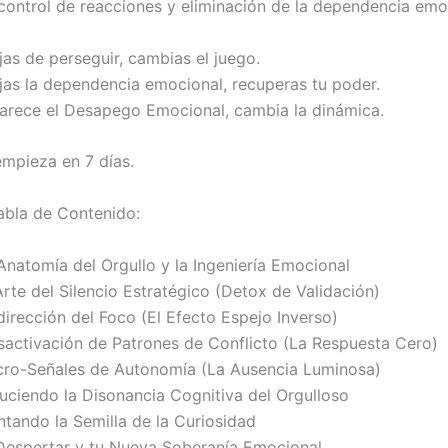
control de reacciones y eliminación de la dependencia emo
as de perseguir, cambias el juego.
as la dependencia emocional, recuperas tu poder.
rece el Desapego Emocional, cambia la dinámica.
mpieza en 7 días.
Tabla de Contenido
:
 Anatomía del Orgullo y la Ingeniería Emocional
 Arte del Silencio Estratégico (Detox de Validación)
dirección del Foco (El Efecto Espejo Inverso)
esactivación de Patrones de Conflicto (La Respuesta Cero)
icro-Señales de Autonomía (La Ausencia Luminosa)
nduciendo la Disonancia Cognitiva del Orgulloso
antando la Semilla de la Curiosidad
l Despertar y tu Nueva Soberanía Emocional