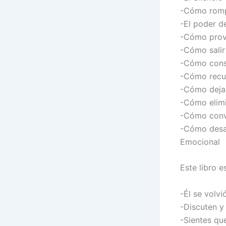
-Cómo rompe
-El poder d
-Cómo provo
-Cómo salir
-Cómo const
-Cómo recup
-Cómo dejar
-Cómo elimi
-Cómo conve
-Cómo desa
Emocional
Este libro es
-Él se volvi
-Discuten y
-Sientes qu