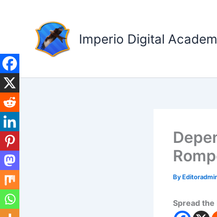
Skip
to
content
Imperio Digital Acade
Depen
Rompe
By
Editoradm
Spread the 