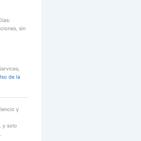
Días:
ciones, sin
ervices,
so de la
lencio y
… y solo
.