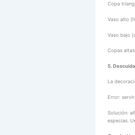
Copa triangu
Vaso alto (h
Vaso bajo (
Copas altas
5. Descuidar
La decoraci
Error: servi
Solución: añ
especias. Un