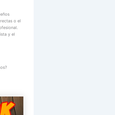
ueños
rectas o el
fesional.
sta y el
sos?