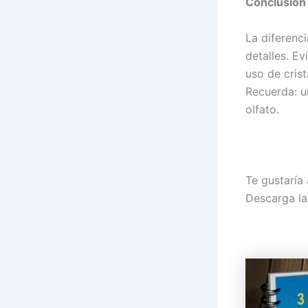
Conclusión
La diferenc
detalles. Ev
uso de cris
Recuerda: un
olfato.
Te gustaría
Descarga la