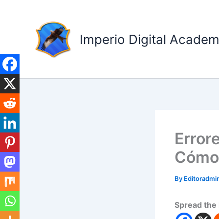
Skip
to
content
Imperio Digital Acade
Error
Cómo 
By
Editoradm
Spread the 