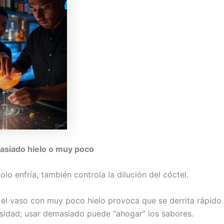
asiado hielo o muy poco
solo enfría, también controla la dilución del cóctel.
r el vaso con muy poco hielo provoca que se derrita rápido 
nsidad; usar demasiado puede “ahogar” los sabores.