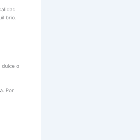
calidad
librio.
, dulce o
a. Por