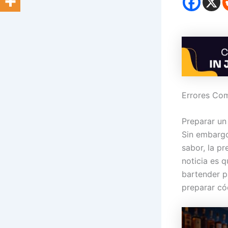
Errores Com
Preparar un
Sin embargo
sabor, la p
noticia es 
bartender p
preparar có