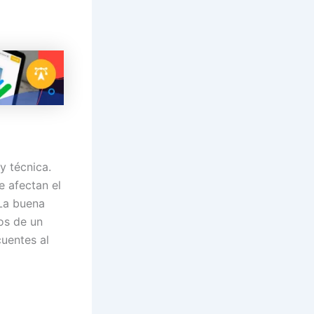
y técnica.
 afectan el
 La buena
os de un
cuentes al