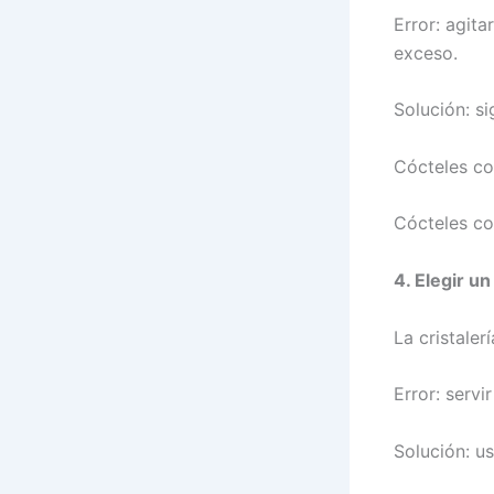
Error: agit
exceso.
Solución: s
Cócteles con
Cócteles co
4. Elegir u
La cristaler
Error: serv
Solución: us