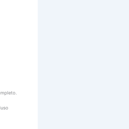
ompleto.
luso